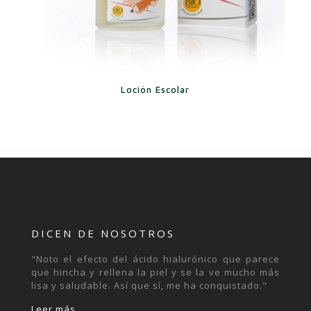
Loción Escolar
DICEN DE NOSOTROS
"Noto el efecto del ácido hialurónico que parece
que hincha y rellena la piel y se la ve mucho más
lisa y saludable. Así que sí, me ha conquistado."
Leer más