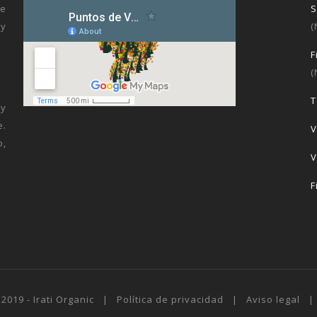
ue
 y
(
F
(
T
 y
e.
V
o,
V
F
 2019 - Irati Organic |
Política de privacidad
|
Aviso legal