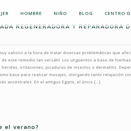
JER
HOMBRE
NIÑO
BLOG
CENTRO D
MADA REGENERADORA Y REPARADORA D
uy valioso a la hora de tratar diversas problemáticas que afect
de este remedio tan versátil. Los ungüentos a base de hierbas 
 heridas, irritaciones, picaduras de insectos o dermatitis. Dep
mo base para realizar masajes, otorgando tanto relajación como
s ancestrales. En el antiguo Egipto, el único
[…]
e el verano?