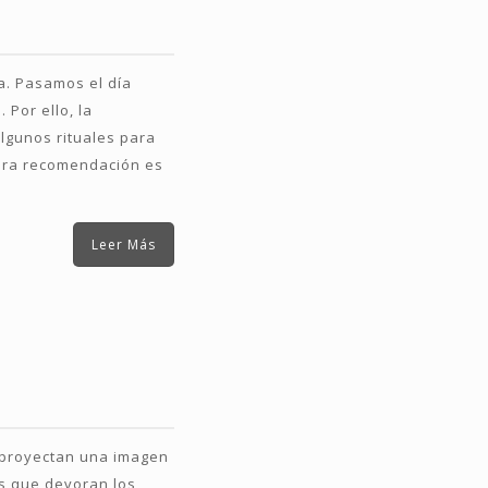
a. Pasamos el día
Por ello, la
lgunos rituales para
mera recomendación es
Leer Más
e proyectan una imagen
as que devoran los