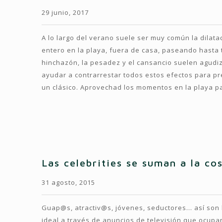
29 junio, 2017
A lo largo del verano suele ser muy común la dila
entero en la playa, fuera de casa, paseando hasta 
hinchazón, la pesadez y el cansancio suelen agudi
ayudar a contrarrestar todos estos efectos para 
un clásico. Aprovechad los momentos en la playa pa
Las celebrities se suman a la co
31 agosto, 2015
Guap@s, atractiv@s, jóvenes, seductores… así son l
ideal a través de anuncios de televisión que ocupan