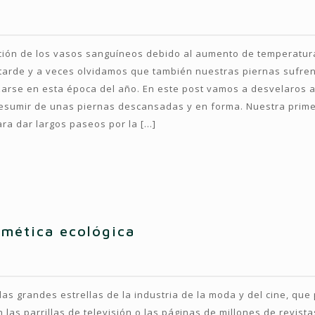
tación de los vasos sanguíneos debido al aumento de temperatur
tarde y a veces olvidamos que también nuestras piernas sufren. 
zarse en esta época del año. En este post vamos a desvelaros a
presumir de unas piernas descansadas y en forma. Nuestra pri
ra dar largos paseos por la
[…]
smética ecológica
as grandes estrellas de la industria de la moda y del cine, qu
 las parrillas de televisión o las páginas de millones de revist