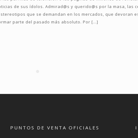
ticias de sus ídolos. Admirad@s y querido@s por la masa, las ce
 estereotipos que se demandan en los mercados, que devoran es
ormar parte del pasado más absoluto. Por
[…]
PUNTOS DE VENTA OFICIALES