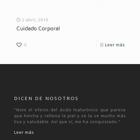
2 abril, 2019
Cuidado Corporal
0
Leer más
DICEN DE NOSOTROS
"Noto el efecto del ácido hialurónico que parece
que hincha y rellena la piel y se la ve mucho más
lisa y saludable. Así que sí, me ha conquistado."
Leer más