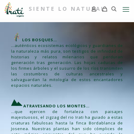
SIENTE LO NATURAL
LOS BOSQUES…
…auténticos ecosistemas ecológicos y guardianes de
la naturaleza más pura, son testigos de infinidad de
historias y relatos milenarios que perduran
generación tras generación. Las hojas caducas de
los firmes árboles y el susurro de los ríos transmiten
las costumbres de culturas ancestrales y
salvaguardan la mitología de estos encantadores
espacios naturales.
ATRAVESANDO LOS MONTES…
…que ejercen de fortaleza con paisajes
majestuosos, el zigzag del rio Irati ha guiado a estas
criaturas fabulosas hasta la finca Bordablanca de
Josenea. Nuestras plantas han sido cómplices de