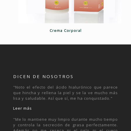
Crema Corporal
DICEN DE NOSOTROS
"Noto el efecto del ácido hialurónico que parece
que hincha y rellena la piel y se la ve mucho más
lisa y saludable. Así que sí, me ha conquistado."
Leer más
"Me lo mantiene muy limpio durante mucho tiempo
y controla la secreción de grasa perfectamente.
Además no me reseca ni el pelo ni el cuero