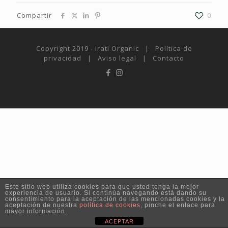
Compartir
0
Copyright 2019 - Irati Organic |
Política de
privacidad
|
Aviso legal
|
Contacto
Este sitio web utiliza cookies para que usted tenga la mejor
experiencia de usuario. Si continúa navegando está dando su
consentimiento para la aceptación de las mencionadas cookies y la
aceptación de nuestra
política de cookies
, pinche el enlace para
mayor información.
ACEPTAR