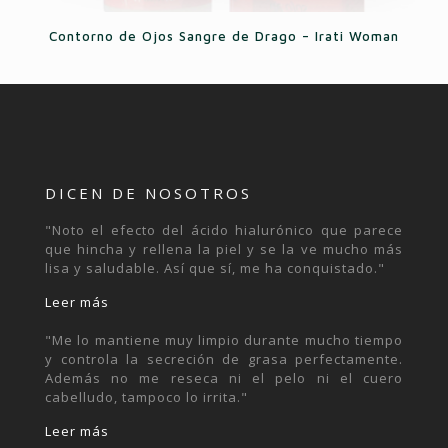
Contorno de Ojos Sangre de Drago – Irati Woman
DICEN DE NOSOTROS
"Noto el efecto del ácido hialurónico que parece
que hincha y rellena la piel y se la ve mucho más
lisa y saludable. Así que sí, me ha conquistado."
Leer más
"Me lo mantiene muy limpio durante mucho tiempo
y controla la secreción de grasa perfectamente.
Además no me reseca ni el pelo ni el cuero
cabelludo, tampoco lo irrita."
Leer más