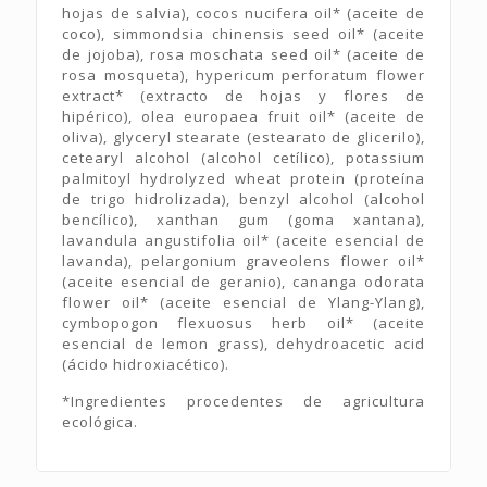
hojas de salvia), cocos nucifera oil* (aceite de
coco), simmondsia chinensis seed oil* (aceite
de jojoba), rosa moschata seed oil* (aceite de
rosa mosqueta), hypericum perforatum flower
extract* (extracto de hojas y flores de
hipérico), olea europaea fruit oil* (aceite de
oliva), glyceryl stearate (estearato de glicerilo),
cetearyl alcohol (alcohol cetílico), potassium
palmitoyl hydrolyzed wheat protein (proteína
de trigo hidrolizada), benzyl alcohol (alcohol
bencílico), xanthan gum (goma xantana),
lavandula angustifolia oil* (aceite esencial de
lavanda), pelargonium graveolens flower oil*
(aceite esencial de geranio), cananga odorata
flower oil* (aceite esencial de Ylang-Ylang),
cymbopogon flexuosus herb oil* (aceite
esencial de lemon grass), dehydroacetic acid
(ácido hidroxiacético).
*Ingredientes procedentes de agricultura
ecológica.